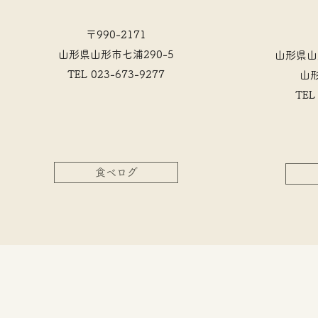
〒990-2171
山形県山形市七浦290-5
​山形県
​TEL 023-673-9277
山
​TE
食べログ