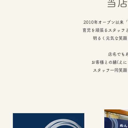
当
2010年オープン以来
育児を頑張るスタッフ
明るく元気な笑顔
​店名でも
お客様との縁(えに
スタッフ一同笑顔